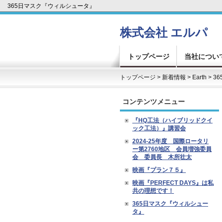
365日マスク『ウィルシュータ』
株式会社
エルパ 
トップページ
当社につい
トップページ
>
新着情報
>
Earth
> 
コンテンツメニュー
『HQ工法（ハイブリッドクイ
ック工法）』講習会
2024-25年度 国際ロータリ
ー第2760地区 会員増強委員
会 委員長 木所壮太
映画『プラン７５』
映画『PERFECT DAYS』は私
共の理想です！
365日マスク『ウィルシュー
タ』